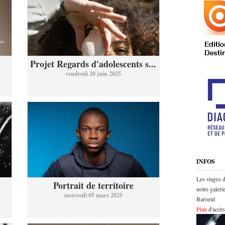
Projet Regards d'adolescents s...
vendredi 20 juin 2025
INFOS
Les stages 
Portrait de territoire
notre galer
mercredi 05 mars 2025
Baroeul
Plan
d'accès