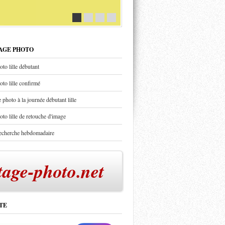
TAGE PHOTO
oto lille débutant
oto lille confirmé
 photo à la journée débutant lille
oto lille de retouche d'image
recherche hebdomadaire
tage-photo.net
TE