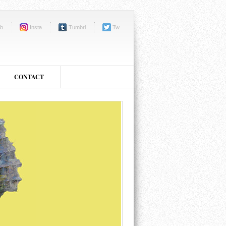
b
Insta
Tumbrl
Tw
CONTACT