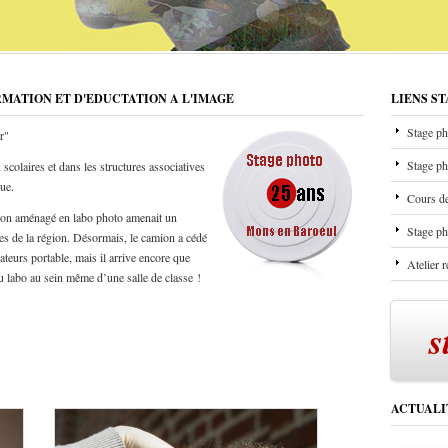
RMATION ET D'EDUCTATION A L'IMAGE
LIENS S
Stage ph
r"
Stage ph
scolaires et dans les structures associatives
que.
Cours de
mion aménagé en labo photo amenait un
Stage ph
les de la région. Désormais, le camion a cédé
ateurs portable, mais il arrive encore que
Atelier 
u labo au sein même d’une salle de classe !
s
ACTUALI