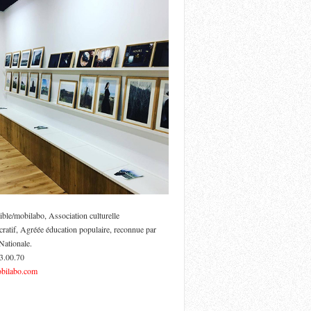
ible/mobilabo, Association culturelle
cratif, Agréée éducation populaire, reconnue par
Nationale.
53.00.70
bilabo.com