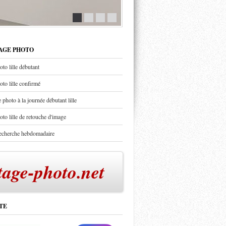
TAGE PHOTO
oto lille débutant
oto lille confirmé
 photo à la journée débutant lille
oto lille de retouche d'image
recherche hebdomadaire
tage-photo.net
TE