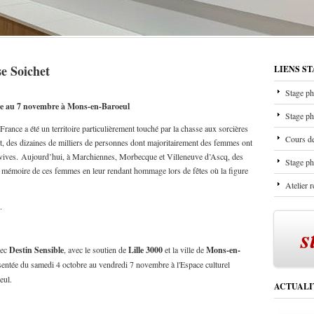
se Soichet
LIENS S
Stage ph
bre au 7 novembre à Mons-en-Baroeul
Stage ph
rance a été un territoire particulièrement touché par la chasse aux sorcières
Cours de
nt, des dizaines de milliers de personnes dont majoritairement des femmes ont
ées vives. Aujourd’hui, à Marchiennes, Morbecque et Villeneuve d’Ascq, des
Stage ph
a mémoire de ces femmes en leur rendant hommage lors de fêtes où la figure
Atelier 
.
s
vec
Destin Sensible
, avec le soutien de
Lille 3000
et la ville de
Mons-en-
résentée du samedi 4 octobre au vendredi 7 novembre à l'Espace culturel
eul.
ACTUALI