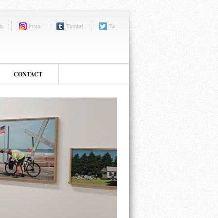
b
Insta
Tumbrl
Tw
CONTACT