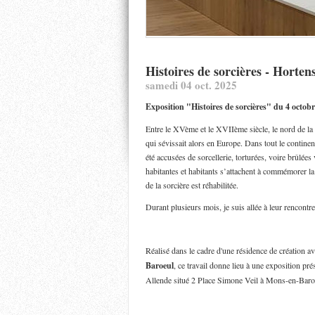
Histoires de sorcières - Horten
samedi 04 oct. 2025
Exposition "Histoires de sorcières" du 4 octo
Entre le XVème et le XVIIème siècle, le nord de la F
qui sévissait alors en Europe. Dans tout le contine
été accusées de sorcellerie, torturées, voire brûl
habitantes et habitants s’attachent à commémorer l
de la sorcière est réhabilitée.
Durant plusieurs mois, je suis allée à leur rencontre
Réalisé dans le cadre d'une résidence de création a
Baroeul
, ce travail donne lieu à une exposition p
Allende situé 2 Place Simone Veil à Mons-en-Baro