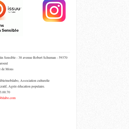
tin Sensible - 38 avenue Robert Schuman - 59370
roeul
ie de Mons
ible/mobilabo, Association culturelle
cratif, Agrée éducation populaire.
53.00.70
bilabo.com