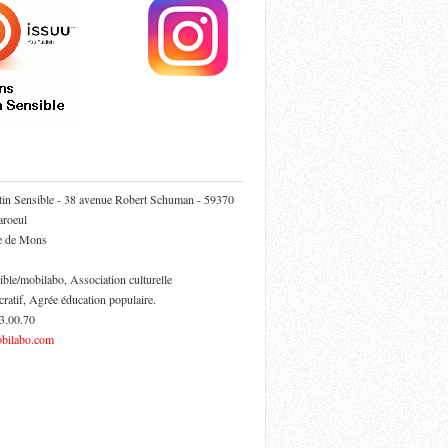
tin Sensible - 38 avenue Robert Schuman - 59370
roeul
ie de Mons
ible/mobilabo, Association culturelle
cratif, Agrée éducation populaire.
53.00.70
bilabo.com