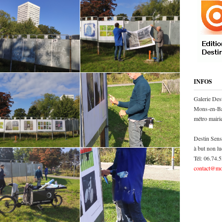
INFOS
Galerie Des
Mons-en-Ba
métro mair
Destin Sens
à but non lu
Tél: 06.74.
contact@mo