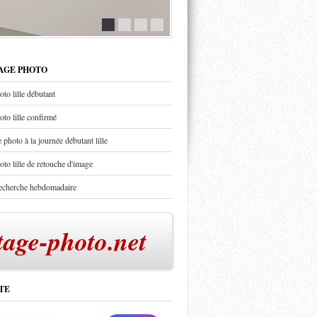
TAGE PHOTO
oto lille débutant
oto lille confirmé
 photo à la journée débutant lille
oto lille de retouche d'image
recherche hebdomadaire
tage-photo.net
TE