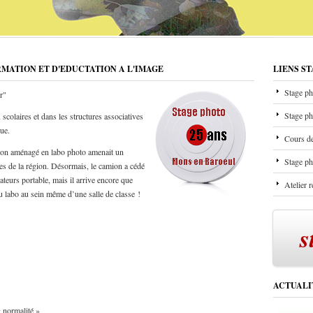
RMATION ET D'EDUCTATION A L'IMAGE
LIENS S
Stage ph
r"
Stage ph
scolaires et dans les structures associatives
que.
Cours de
mion aménagé en labo photo amenait un
Stage ph
les de la région. Désormais, le camion a cédé
ateurs portable, mais il arrive encore que
Atelier 
u labo au sein même d’une salle de classe !
s
ACTUALI
ormalité »