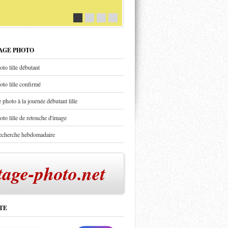
TAGE PHOTO
oto lille débutant
oto lille confirmé
 photo à la journée débutant lille
oto lille de retouche d'image
recherche hebdomadaire
tage-photo.net
TE