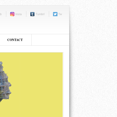
b
Insta
Tumbrl
Tw
CONTACT