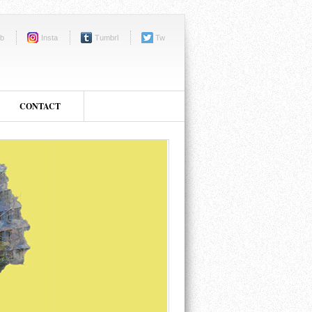
b
Insta
Tumbrl
Tw
CONTACT