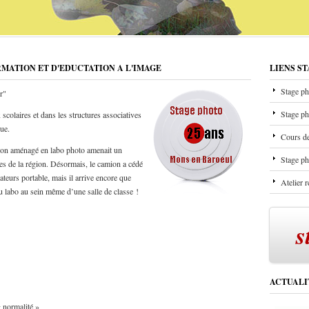
RMATION ET D'EDUCTATION A L'IMAGE
LIENS S
Stage ph
r"
Stage ph
scolaires et dans les structures associatives
que.
Cours de
mion aménagé en labo photo amenait un
Stage ph
les de la région. Désormais, le camion a cédé
ateurs portable, mais il arrive encore que
Atelier 
u labo au sein même d’une salle de classe !
s
ACTUALI
ormalité »