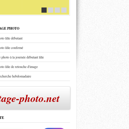
TAGE PHOTO
oto lille débutant
oto lille confirmé
 photo à la journée débutant lille
oto lille de retouche d'image
recherche hebdomadaire
tage-photo.net
TE