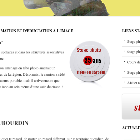
RMATION ET D'EDUCTATION A L'IMAGE
LIENS S
Stage ph
r"
Stage ph
scolaires et dans les structures associatives
que.
Cours de
mion aménagé en labo photo amenait un
Stage ph
les de la région. Désormais, le camion a cédé
ateurs portable, mais il arrive encore que
Atelier 
u labo au sein même d’une salle de classe !
s
AUBOURDIN
ACTUALI
quer le regard, de porter un regard différent sur le territoire quotidien, de