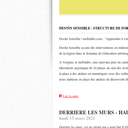
DESTIN SENSIBLE : STRUCTURE DE FO
Destin Sensible / mobilabo.com : "Apprendre à voi
Destin Sensible assure des interventions en milieux 
de la région dans le domaine de l'éducation artistis
A l'origine, le mobilabo, une caravane puis un ca
laboratoire argentique de 10 places au sien des éco
la place à des ateliers en numériques avec des ordin
nous mettions en place des ateliers de découverte d
Lire la suite
DERRIERE LES MURS - H
lundi 15 mars 2021
Derrière les murs, est un projet qui a pour but d’édu