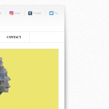
b
Insta
Tumbrl
Tw
CONTACT