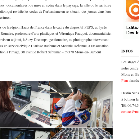
ies documentaires, ou mise en scène dans le paysage, la ville ou le territoire
ation qui revisite les codes de l’urbanisme en re-situant des jeunes dans leur
ectures.
s de la région Hauts de France dans le cadre du dispositif PEPS, au lycée
omaire, profeseure d'arts plastiques et Véronique Fauquet, documentaliste,
viseur adjoint, à Suzy Decamps, gestionnaire, au photographe intervenant
s en service civique Clarisse Radenne et Mélanie Dehenne, à l'association
INFOS
ucation à l'image, 38 avenue Robert Schuman - 59370 Mons-en-Baroeul
Les stages 
notre centre
Mons en Bar
Plan
d'accès
Destin Sens
à but non lu
Tél: 06.74.
contact@mo