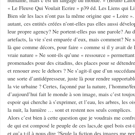
humaine, mais c’est un langage du monde. » (Bruno Latou
« Le Fleuve Qui Voulait Ecrire » p39 éd. Les Liens qui Li
Bien sûr les lacs n’ont pas la même origine que « Loire ».
autant, ces entités créées n’ont-elles pas elles aussi dével
leur propre agency? Ne portent-elles pas une parole? Au d
artefacts, la vie s’est emparée d’eux, mais comment? Ne s
là que comme décors, pour faire « comme si il y avait de 
vraie nature » Ne sont-ils qu’une « ressource » permettant
promenades pour des citadins, des places pour se détendr
et renouer avec le dehors ? Ne s’agit-il que d’un succédan
une sorte d’antidépresseur, juste là pour rendre supportabl
la vie urbaine ? Certes, façonné par la nature, l’homme/
d’aujourd’hui fait le monde à son image, mais c’est toujo
espoir qui cherche à s’exprimer, et l’eau, les arbres, les oi
la nuit, la lumière … sont et restent nos seuls complices.
Alors c’est bien à cette question que je voudrais me confro
de qui est composé le peuple de ces lacs,de quel bois est-il
et qu’a t-il à nous dire ?Seule la fiction des images me pe