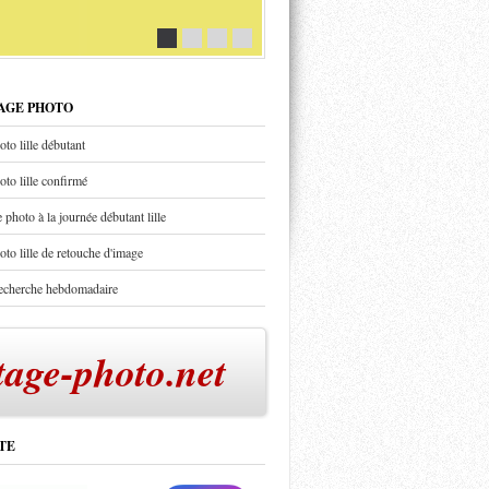
TAGE PHOTO
oto lille débutant
oto lille confirmé
 photo à la journée débutant lille
oto lille de retouche d'image
recherche hebdomadaire
tage-photo.net
TE