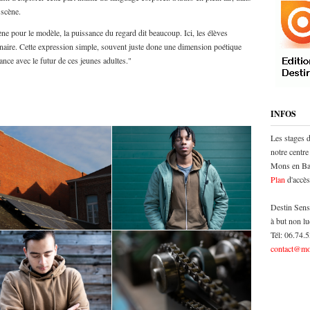
 scène.
ne pour le modèle, la puissance du regard dit beaucoup. Ici, les élèves
aire. Cette expression simple, souvent juste done une dimension poétique
nce avec le futur de ces jeunes adultes."
INFOS
Les stages 
notre centre
Mons en Bar
Plan
d'accès
Destin Sens
à but non lu
Tél: 06.74.
contact@mo