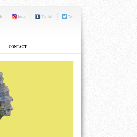
b
Insta
Tumbrl
Tw
CONTACT