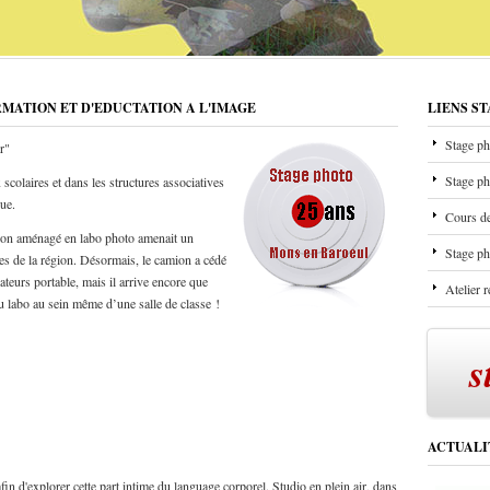
RMATION ET D'EDUCTATION A L'IMAGE
LIENS S
Stage ph
r"
Stage ph
scolaires et dans les structures associatives
que.
Cours de
mion aménagé en labo photo amenait un
Stage ph
les de la région. Désormais, le camion a cédé
ateurs portable, mais il arrive encore que
Atelier 
u labo au sein même d’une salle de classe !
s
ACTUALI
in d'explorer cette part intime du language corporel. Studio en plein air, dans