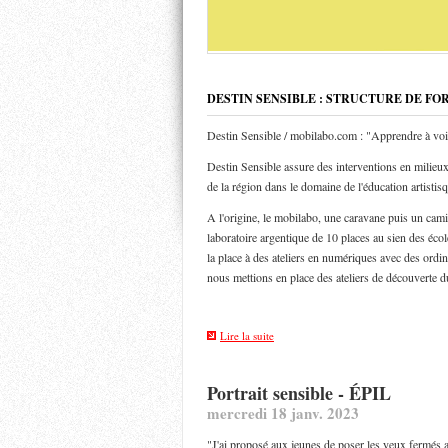
DESTIN SENSIBLE : STRUCTURE DE FO
Destin Sensible / mobilabo.com : "Apprendre à voi
Destin Sensible assure des interventions en milieux 
de la région dans le domaine de l'éducation artistis
A l'origine, le mobilabo, une caravane puis un ca
laboratoire argentique de 10 places au sien des éco
la place à des ateliers en numériques avec des ordin
nous mettions en place des ateliers de découverte d
Lire la suite
Portrait sensible - ÉPIL
mercredi 18 janv. 2023
"J'ai proposé aux jeunes de poser les yeux fermés af