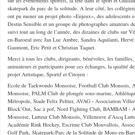
sur les évènements sportifs, la fête dans le sport et Guill
skatepark du parc de la solitude. A leur côté, les collégie
ont pu mener un projet photo «Enjeux», des adolescents en
Destin Sensible et un groupe de photographes amateurs de 
suivi tout au long de l’année, des dizaines de clubs sur V
en-Baroeul avec Jan Luc Ambre, Sandra Aquilanti, Herv
Gaumont, Eric Petit et Christian Taquet.
Merci à tous les clubs, dirigeants, bénévoles, les familles,
animateurs et participants pour ces échanges, la qualité de
projet Artistique, Sportif et Citoyen :
Ecole de Taekwondo Monsoise, Football Club Monsois, A
Monsoise, PALM Club de plongée sous-marine, Athlétiqu
Métropole, Stade Felix Peltier, AVAG - Association Vill
Block’Out, Sac à pof, Nord Fighting Club, BAMBAM - 
Monsoise, Lutteur Club Monsois, Villeneuve d’Ascq Lut
Académie Rink Hockey, Escrime Club Mouvallois, Associa
Golf Park, Skatepark-Parc de la Solitude de Mons-en-Bar