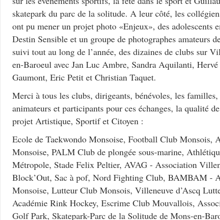
sur les évènements sportifs, la fête dans le sport et Guill
skatepark du parc de la solitude. A leur côté, les collégie
ont pu mener un projet photo «Enjeux», des adolescents en
Destin Sensible et un groupe de photographes amateurs de 
suivi tout au long de l’année, des dizaines de clubs sur V
en-Baroeul avec Jan Luc Ambre, Sandra Aquilanti, Herv
Gaumont, Eric Petit et Christian Taquet.
Merci à tous les clubs, dirigeants, bénévoles, les familles,
animateurs et participants pour ces échanges, la qualité de
projet Artistique, Sportif et Citoyen :
Ecole de Taekwondo Monsoise, Football Club Monsois, A
Monsoise, PALM Club de plongée sous-marine, Athlétiqu
Métropole, Stade Felix Peltier, AVAG - Association Vill
Block’Out, Sac à pof, Nord Fighting Club, BAMBAM - 
Monsoise, Lutteur Club Monsois, Villeneuve d’Ascq Lut
Académie Rink Hockey, Escrime Club Mouvallois, Associa
Golf Park, Skatepark-Parc de la Solitude de Mons-en-Bar