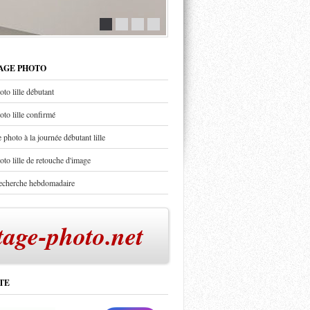
TAGE PHOTO
oto lille débutant
oto lille confirmé
 photo à la journée débutant lille
oto lille de retouche d'image
recherche hebdomadaire
tage-photo.net
TE