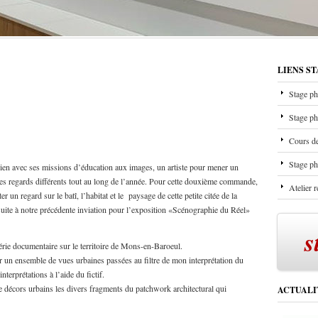
LIENS S
Stage ph
Stage ph
Cours de
Stage ph
 lien avec ses missions d’éducation aux images, un artiste pour mener un
es regards différents tout au long de l’année. Pour cette douxième commande,
Atelier 
 un regard sur le batî, l’habitat et le paysage de cette petite citée de la
t suite à notre précédente inviation pour l’exposition «Scénographie du Réel»
s
érie documentaire sur le territoire de Mons-en-Baroeul.
oir un ensemble de vues urbaines passées au filtre de mon interprétation du
terprétations à l’aide du fictif.
e décors urbains les divers fragments du patchwork architectural qui
ACTUALI