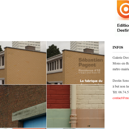
INFOS
Galerie Des
Mons-en-Ba
métro mair
Destin Sens
à but non lu
Tél: 06.74.
contact@mo