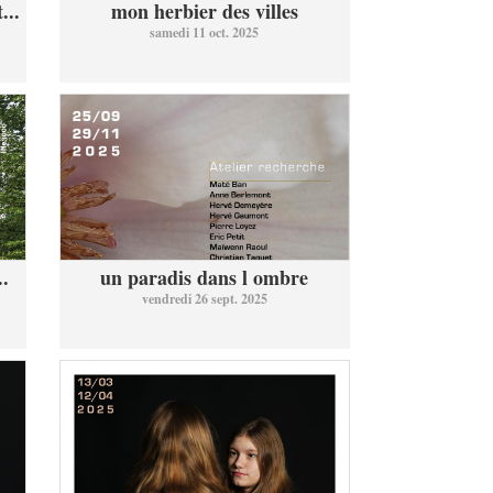
...
mon herbier des villes
samedi 11 oct. 2025
..
un paradis dans l ombre
vendredi 26 sept. 2025