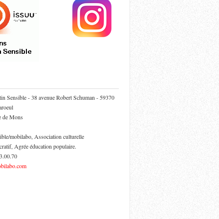
tin Sensible - 38 avenue Robert Schuman - 59370
roeul
ie de Mons
ible/mobilabo, Association culturelle
cratif, Agrée éducation populaire.
53.00.70
bilabo.com