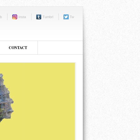
b
Insta
Tumbrl
Tw
CONTACT