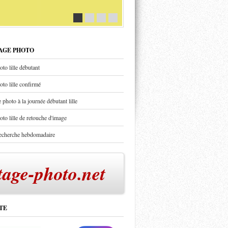
TAGE PHOTO
oto lille débutant
oto lille confirmé
 photo à la journée débutant lille
oto lille de retouche d'image
recherche hebdomadaire
tage-photo.net
TE