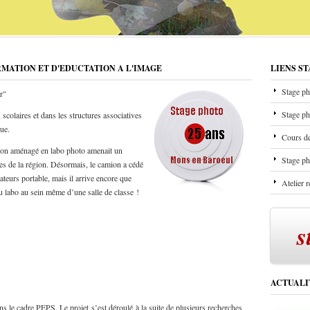
RMATION ET D'EDUCTATION A L'IMAGE
LIENS S
Stage ph
r"
Stage ph
scolaires et dans les structures associatives
que.
Cours de
mion aménagé en labo photo amenait un
Stage ph
les de la région. Désormais, le camion a cédé
ateurs portable, mais il arrive encore que
Atelier 
u labo au sein même d’une salle de classe !
s
ACTUALI
s le cadre PEPS. Le projet s’est déroulé à la suite de plusieurs recherches