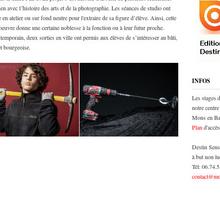
lien avec l’histoire des arts et de la photographie. Les séances de studio ont
n atelier ou sur fond neutre pour l'extraire de sa figure d’élève. Ainsi, cette
’oeuvre donne une certaine noblesse à la fonction ou à leur futur proche.
temporain, deux sorties en ville ont permis aux élèves de s’intéresser au bâti,
et bourgeoise.
INFOS
Les stages 
notre centre
Mons en Bar
Plan
d'accès
Destin Sens
à but non lu
Tél: 06.74.
contact@mo