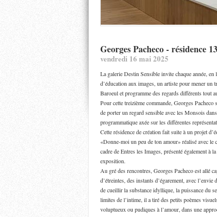
Georges Pacheco - résidence 1
vendredi 16 mai 2025
La galerie Destin Sensible invite chaque année, en 
d’éducation aux images, un artiste pour mener un t
Baroeul et programme des regards différents tout a
Pour cette treizième commande, Georges Pacheco s’
de porter un regard sensible avec les Monsois dans 
programmatique axée sur les différentes représenta
Cette résidence de création fait suite à un projet d
«Donne-moi un peu de ton amour» réalisé avec le c
cadre de Entres les Images, présenté également à la
exposition.
Au gré des rencontres, Georges Pacheco est allé c
d’étreintes, des instants d’égarement, avec l’envie 
de cueillir la substance idyllique, la puissance du 
limites de l’intime, il a tiré des petits poèmes visu
voluptueux ou pudiques à l’amour, dans une approc