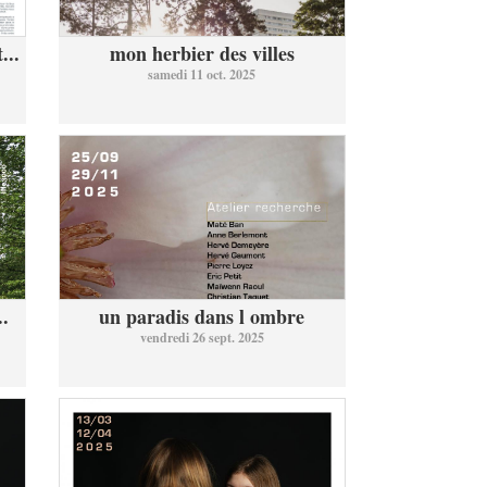
...
mon herbier des villes
samedi 11 oct. 2025
..
un paradis dans l ombre
vendredi 26 sept. 2025