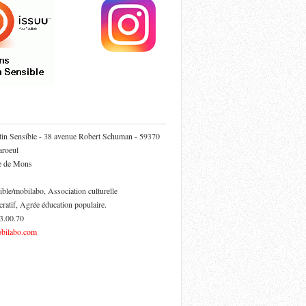
tin Sensible - 38 avenue Robert Schuman - 59370
roeul
ie de Mons
ible/mobilabo, Association culturelle
cratif, Agrée éducation populaire.
53.00.70
bilabo.com