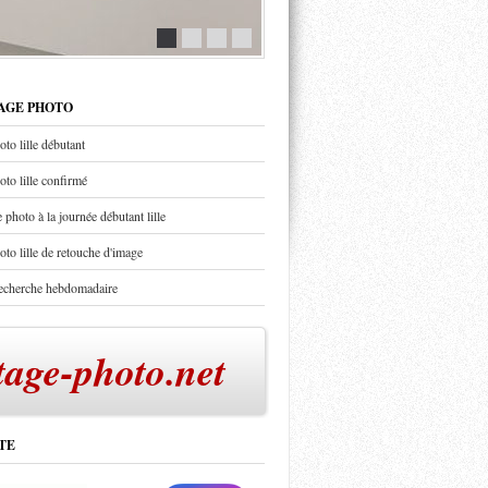
TAGE PHOTO
oto lille débutant
oto lille confirmé
 photo à la journée débutant lille
oto lille de retouche d'image
recherche hebdomadaire
tage-photo.net
TE