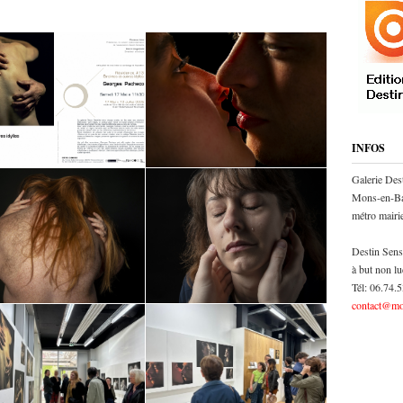
INFOS
Galerie Des
Mons-en-Ba
métro mair
Destin Sens
à but non lu
Tél: 06.74.
contact@mo