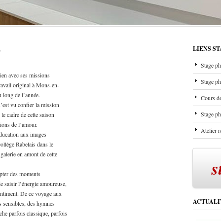
3
LIENS S
Stage ph
lien avec ses missions
Stage ph
ravail original à Mons-en-
u long de l’année.
Cours de
est vu confier la mission
Stage ph
le cadre de cette saison
tions de l’amour.
Atelier 
’éducation aux images
ollège Rabelais dans le
 galerie en amont de cette
s
apter des moments
de saisir l’énergie amoureuse,
sentiment. De ce voyage aux
ACTUALI
els sensibles, des hymnes
he parfois classique, parfois