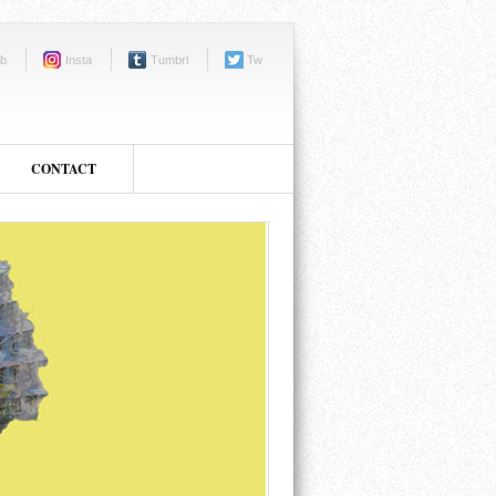
b
Insta
Tumbrl
Tw
CONTACT