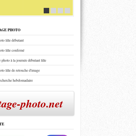
TAGE PHOTO
oto lille débutant
oto lille confirmé
 photo à la journée débutant lille
oto lille de retouche d'image
recherche hebdomadaire
tage-photo.net
TE