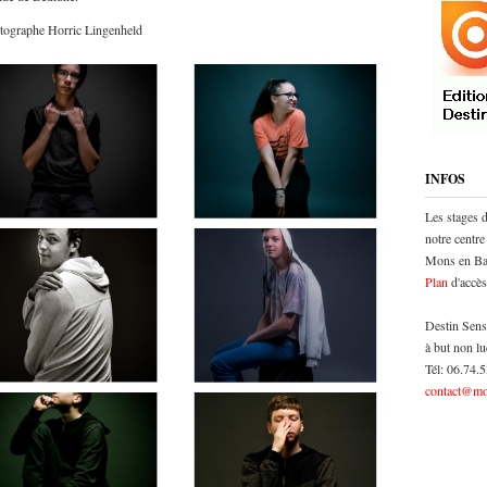
hotographe Horric Lingenheld
INFOS
Les stages 
notre centre
Mons en Bar
Plan
d'accès
Destin Sens
à but non lu
Tél: 06.74.
contact@mo