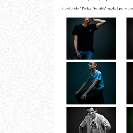
Projet photo " Portrait Sensible" encdaré par le p