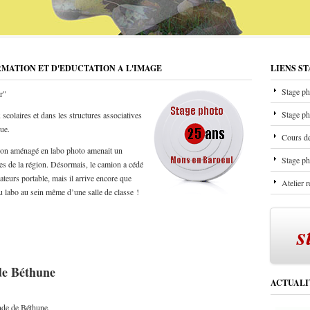
RMATION ET D'EDUCTATION A L'IMAGE
LIENS S
Stage ph
r"
Stage ph
scolaires et dans les structures associatives
que.
Cours de
mion aménagé en labo photo amenait un
Stage ph
les de la région. Désormais, le camion a cédé
ateurs portable, mais il arrive encore que
Atelier 
u labo au sein même d’une salle de classe !
s
nde Béthune
ACTUALI
ende de Béthune.