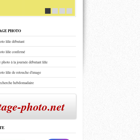
TAGE PHOTO
oto lille débutant
oto lille confirmé
 photo à la journée débutant lille
oto lille de retouche d'image
recherche hebdomadaire
tage-photo.net
TE