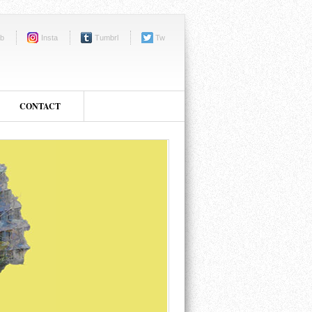
b
Insta
Tumbrl
Tw
CONTACT