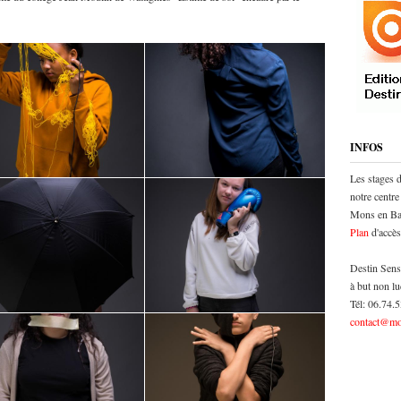
INFOS
Les stages 
notre centre
Mons en Bar
Plan
d'accès
Destin Sens
à but non lu
Tél: 06.74.
contact@mo