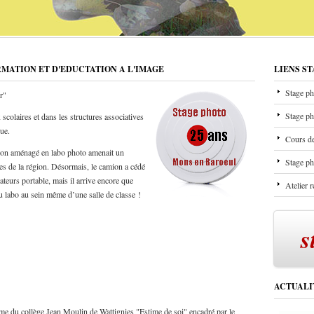
RMATION ET D'EDUCTATION A L'IMAGE
LIENS S
Stage ph
r"
Stage ph
scolaires et dans les structures associatives
que.
Cours de
mion aménagé en labo photo amenait un
Stage ph
les de la région. Désormais, le camion a cédé
ateurs portable, mais il arrive encore que
Atelier 
u labo au sein même d’une salle de classe !
s
ACTUALI
me du collège Jean Moulin de Wattignies "Estime de soi" encadré par le