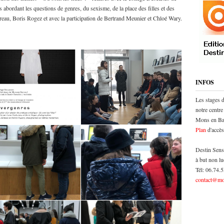
bordant les questions de genres, du sexisme, de la place des filles et des
ureau, Boris Rogez et avec la participation de Bertrand Meunier et Chloé Wary.
INFOS
Les stages 
notre centre
Mons en Bar
Plan
d'accès
Destin Sens
à but non lu
Tél: 06.74.
contact@mo