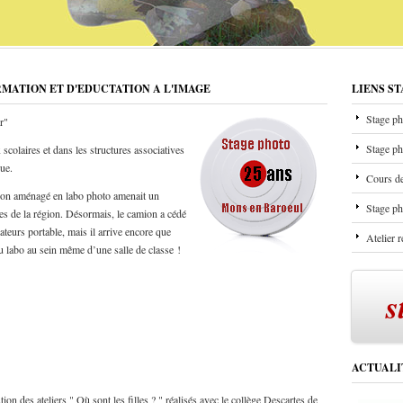
RMATION ET D'EDUCTATION A L'IMAGE
LIENS S
Stage ph
r"
Stage ph
scolaires et dans les structures associatives
que.
Cours de
mion aménagé en labo photo amenait un
Stage ph
les de la région. Désormais, le camion a cédé
ateurs portable, mais il arrive encore que
Atelier 
u labo au sein même d’une salle de classe !
s
ACTUALI
on des ateliers " Où sont les filles ? " réalisés avec le collège Descartes de