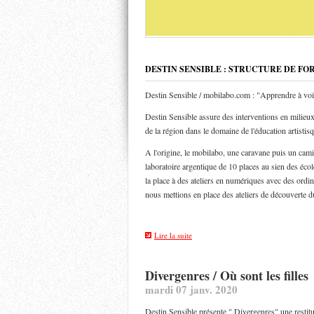
DESTIN SENSIBLE : STRUCTURE DE FO
Destin Sensible / mobilabo.com : "Apprendre à voi
Destin Sensible assure des interventions en milieux 
de la région dans le domaine de l'éducation artistis
A l'origine, le mobilabo, une caravane puis un ca
laboratoire argentique de 10 places au sien des éco
la place à des ateliers en numériques avec des ordin
nous mettions en place des ateliers de découverte d
Lire la suite
Divergenres / Où sont les filles
mardi 07 janv. 2020
Destin Sensible présente " Divergenres" une restituti