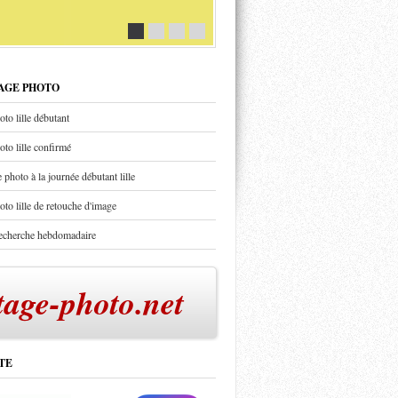
TAGE PHOTO
oto lille débutant
oto lille confirmé
 photo à la journée débutant lille
oto lille de retouche d'image
recherche hebdomadaire
tage-photo.net
TE