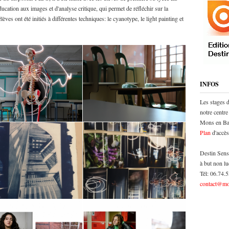
cation aux images et d'analyse critique, qui permet de réfléchir sur la
èves ont été initiés à différentes techniques: le cyanotype, le light painting et
INFOS
Les stages 
notre centre
Mons en Bar
Plan
d'accès
Destin Sens
à but non lu
Tél: 06.74.
contact@mo