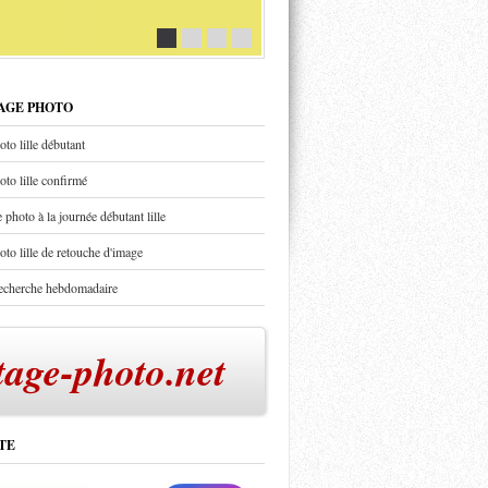
TAGE PHOTO
oto lille débutant
oto lille confirmé
 photo à la journée débutant lille
oto lille de retouche d'image
recherche hebdomadaire
tage-photo.net
TE