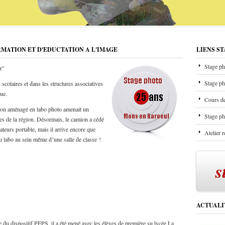
RMATION ET D'EDUCTATION A L'IMAGE
LIENS S
Stage ph
r"
Stage ph
scolaires et dans les structures associatives
que.
Cours de
mion aménagé en labo photo amenait un
Stage ph
les de la région. Désormais, le camion a cédé
ateurs portable, mais il arrive encore que
Atelier 
u labo au sein même d’une salle de classe !
s
ACTUALI
 du dispositif PEPS, il a été mené avec les élèves de première su lycée La