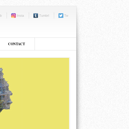
b
Insta
Tumbrl
Tw
CONTACT