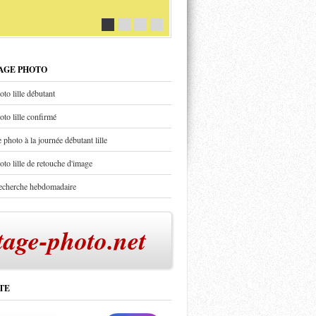
TAGE PHOTO
oto lille débutant
oto lille confirmé
 photo à la journée débutant lille
oto lille de retouche d'image
recherche hebdomadaire
tage-photo.net
TE