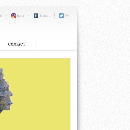
b
Insta
Tumbrl
Tw
CONTACT