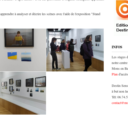
pprendre à analyser et décrire les scènes avec l'aide de l'exposition "Stand
INFOS
Les stages 
notre centre
Mons en Bar
Plan
d'accès
Destin Sens
à but non lu
Tél: 06.74.
contact@mo