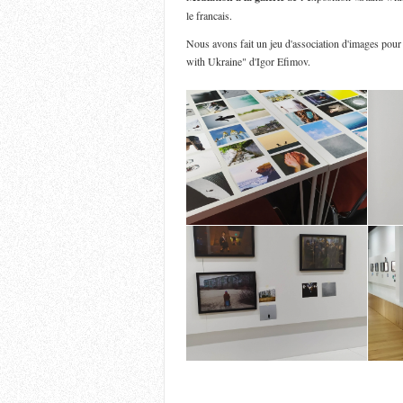
le francais.
Nous avons fait un jeu d'association d'images pour a
with Ukraine" d'Igor Efimov.