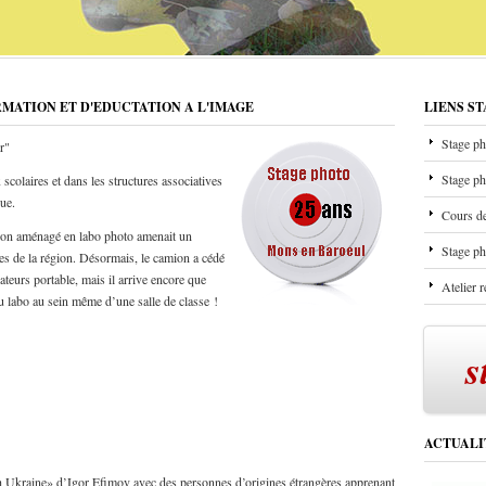
RMATION ET D'EDUCTATION A L'IMAGE
LIENS S
Stage ph
r"
Stage ph
scolaires et dans les structures associatives
que.
Cours de
mion aménagé en labo photo amenait un
Stage ph
les de la région. Désormais, le camion a cédé
ateurs portable, mais il arrive encore que
Atelier 
u labo au sein même d’une salle de classe !
s
ACTUALI
h Ukraine» d’Igor Efimov avec des personnes d’origines étrangères apprenant