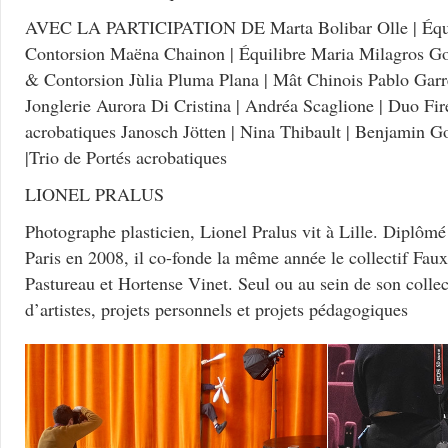
AVEC LA PARTICIPATION DE Marta Bolibar Olle | Équili
Contorsion Maëna Chainon | Équilibre Maria Milagros Go
& Contorsion Jùlia Pluma Plana | Mât Chinois Pablo Gar
Jonglerie Aurora Di Cristina | Andréa Scaglione | Duo Fir
acrobatiques Janosch Jötten | Nina Thibault | Benjamin G
|Trio de Portés acrobatiques
LIONEL PRALUS
Photographe plasticien, Lionel Pralus vit à Lille. Diplômé
Paris en 2008, il co-fonde la même année le collectif Fau
Pastureau et Hortense Vinet. Seul ou au sein de son collect
d’artistes, projets personnels et projets pédagogiques